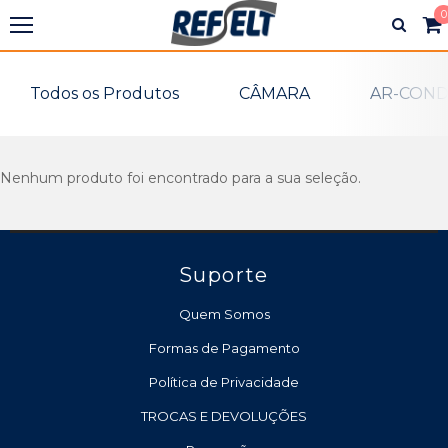
0
Todos os Produtos
CÂMARA
AR-COND
Nenhum produto foi encontrado para a sua seleção.
Suporte
Quem Somos
Formas de Pagamento
Política de Privacidade
TROCAS E DEVOLUÇÕES