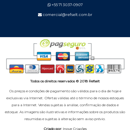
+55 71 3037-0907
comercial@refselt.com.br
Todos os direitos reservados © 2018 Refselt
Os preços e condições de pagamento são válidos para o dia de hoje e
exclusivas via Internet. Ofertas válidas até o término de nossos estoques
para a Internet. Vendas sujeitas à análise, confirmação de dados e
estoque. As imagens são ilustrativas e informações sobre os produtos são
resumidas e sujeitas à alteração sem aviso prévio.
Criado por:
Inove Criações